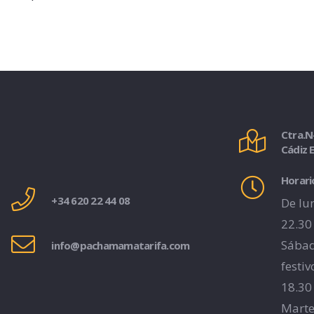
Ctra.N
Cádiz 
Horari
+34 620 22 44 08
De lun
22.30
Sábad
info@pachamamatarifa.com
festiv
18.30
Marte